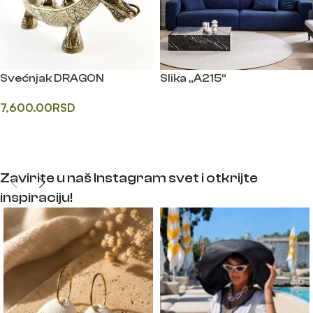
Svećnjak DRAGON
Slika „A215“
7,600.00
RSD
Прочитајте још
Додај у корпу
Zavirite u naš Instagram svet i otkrijte
inspiraciju!