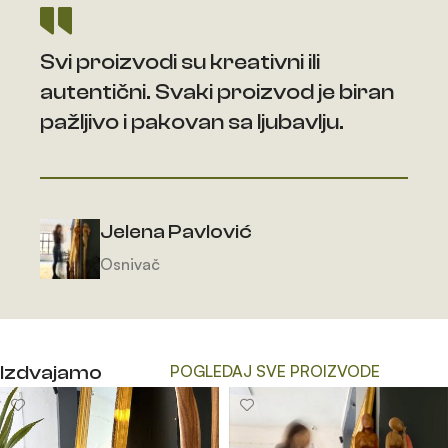
Svi proizvodi su kreativni ili
autentični. Svaki proizvod je biran
pažljivo i pakovan sa ljubavlju.
Jelena Pavlović
Osnivač
Izdvajamo
POGLEDAJ SVE PROIZVODE