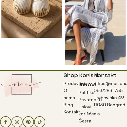
Shop
Korisni
Kontakt
Prodavnica
office@maisona
linkovi
O
063/283-755
Politika
nama
Trebevićka 49,
Privatnosti
Blog
11030 Beograd
Uslovi
Kontakt
korišćenja
Česta