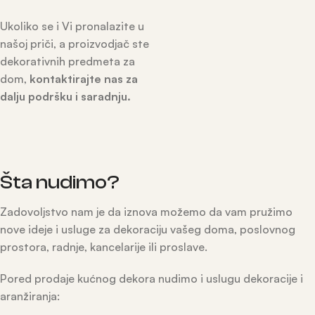
Ukoliko se i Vi pronalazite u
našoj priči, a proizvodjač ste
dekorativnih predmeta za
dom,
kontaktirajte nas za
dalju podršku i saradnju.
Šta nudimo?
Zadovoljstvo nam je da iznova možemo da vam pružimo
nove ideje i usluge za dekoraciju vašeg doma, poslovnog
prostora, radnje, kancelarije ili proslave.
Pored prodaje kućnog dekora nudimo i uslugu dekoracije i
aranžiranja: