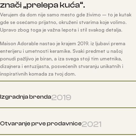
znači „prelepa kuća“.
Verujem da dom nije samo mesto gde živimo – to je kutak
gde se osećamo prijatno, okruženi stvarima koje volimo.
Upravo zbog toga je važna lepota i stil svakog detalja.
Maison Adorable nastao je krajem 2019. iz ljubavi prema
enterijeru i umetnosti keramike. Svaki predmet u našoj
ponudi pažljivo je biran, a iza svega stoji tim umetnika,
dizajnera i entuzijasta, posvećenih stvaranju unikatnih i
inspirativnih komada za tvoj dom.
2019
Izgradnja brenda
2021
Otvaranje prve prodavnice