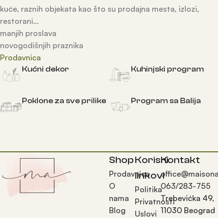
kuće, raznih objekata kao što su prodajna mesta, izlozi,
restorani…
manjih proslava
novogodišnjih praznika
Prodavnica
Kućni dekor
Kuhinjski program
Poklone za sve prilike
Program sa Balija
Shop
Korisni
Kontakt
Prodavnica
office@maisona
linkovi
O
063/283-755
Politika
nama
Trebevićka 49,
Privatnosti
Blog
11030 Beograd
Uslovi