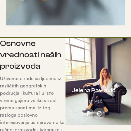
Osnovne
vrednosti naših
proizvoda
Uživamo u radu sa ljudima iz
različitih geografskih
Jelena Pavlović
područja i kultura i u isto
vreme gajimo veliku strast
Osnivač
prema zanatima. Iz tog
razloga poslovno
interesovanje usmeravamo ka
ručnoj proizvodnji keramike i