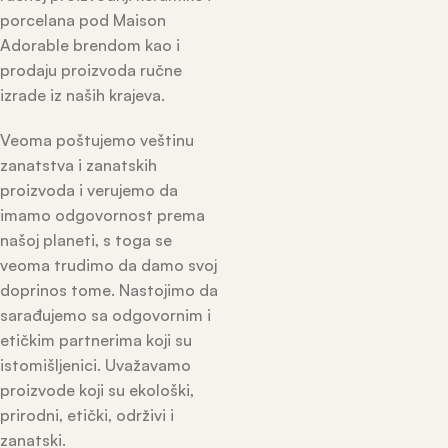
porcelana pod Maison
Adorable brendom kao i
prodaju proizvoda ručne
izrade iz naših krajeva.
Veoma poštujemo veštinu
zanatstva i zanatskih
proizvoda i verujemo da
imamo odgovornost prema
našoj planeti, s toga se
veoma trudimo da damo svoj
doprinos tome. Nastojimo da
sarađujemo sa odgovornim i
etičkim partnerima koji su
istomišljenici. Uvažavamo
proizvode koji su ekološki,
prirodni, etički, održivi i
zanatski.