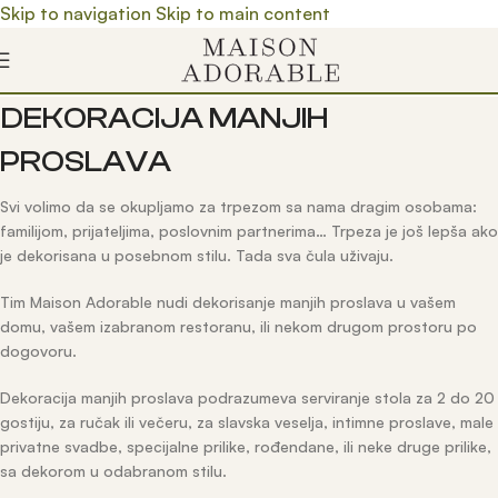
Skip to navigation
Skip to main content
DEKORACIJA MANJIH
PROSLAVA
Svi volimo da se okupljamo za trpezom sa nama dragim osobama:
familijom, prijateljima, poslovnim partnerima… Trpeza je još lepša ako
je dekorisana u posebnom stilu. Tada sva čula uživaju.
Tim Maison Adorable nudi dekorisanje manjih proslava u vašem
domu, vašem izabranom restoranu, ili nekom drugom prostoru po
dogovoru.
Dekoracija manjih proslava podrazumeva serviranje stola za 2 do 20
gostiju, za ručak ili večeru, za slavska veselja, intimne proslave, male
privatne svadbe, specijalne prilike, rođendane, ili neke druge prilike,
sa dekorom u odabranom stilu.