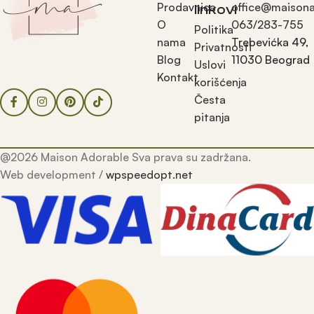
Prodavnica
office@maisona
linkovi
O
063/283-755
Politika
nama
Trebevićka 49,
Privatnosti
Blog
11030 Beograd
Uslovi
Kontakt
korišćenja
Česta
pitanja
@2026 Maison Adorable Sva prava su zadržana.
Web development /
wpspeedopt.net