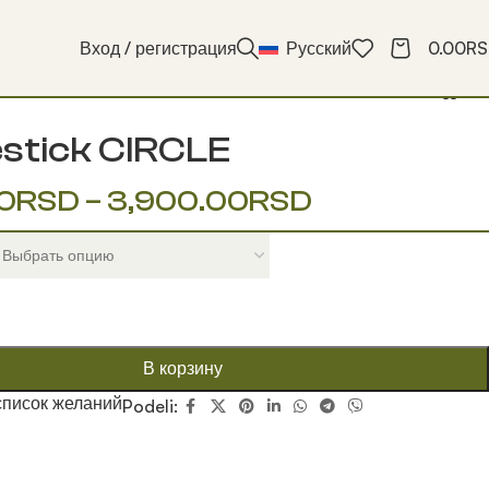
Вход / регистрация
Русский
0.00
RS
stick CIRCLE
0
RSD
–
3,900.00
RSD
В корзину
список желаний
Podeli: