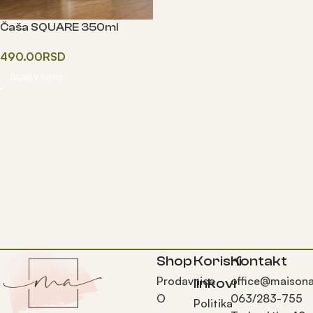
Čaša SQUARE 350ml
490.00
RSD
Додај у корпу
Shop
Korisni
Kontakt
Prodavnica
office@maisona
linkovi
O
063/283-755
Politika