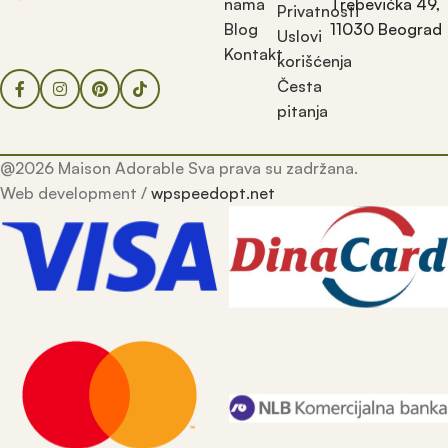
nama
Trebevićka 49,
Privatnosti
Blog
11030 Beograd
Uslovi
Kontakt
korišćenja
Česta
pitanja
@2026 Maison Adorable Sva prava su zadržana.
Web development /
wpspeedopt.net