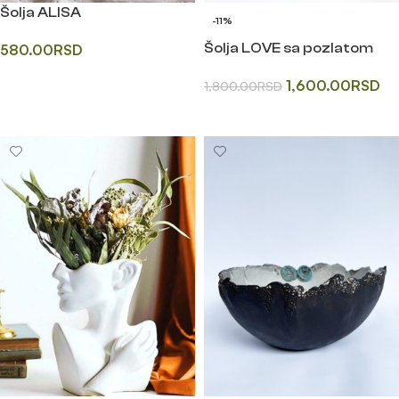
Šolja ALISA
-11%
Šolja LOVE sa pozlatom
580.00
RSD
Додај у корпу
1,600.00
RSD
1,800.00
RSD
Одаберите опције