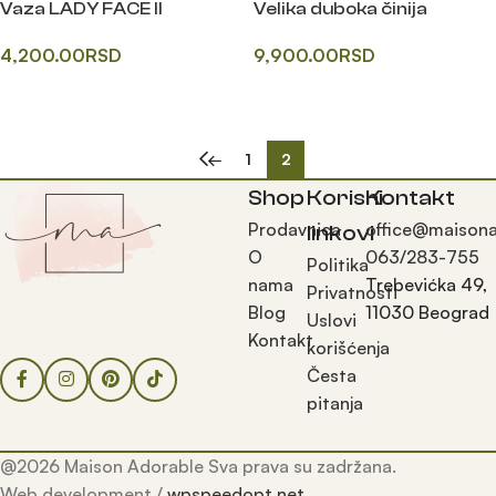
Vaza LADY FACE II
Velika duboka činija
4,200.00
RSD
9,900.00
RSD
Додај у корпу
Додај у корпу
←
1
2
Shop
Korisni
Kontakt
Prodavnica
office@maisona
linkovi
O
063/283-755
Politika
nama
Trebevićka 49,
Privatnosti
Blog
11030 Beograd
Uslovi
Kontakt
korišćenja
Česta
pitanja
@2026 Maison Adorable Sva prava su zadržana.
Web development /
wpspeedopt.net