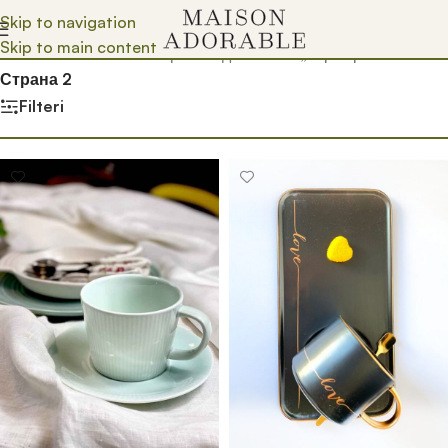
Skip to navigation
Skip to main content
Почетна
/
Prodavnica
/
Производ oзначен „super poklon“
/
Страна 2
Filteri