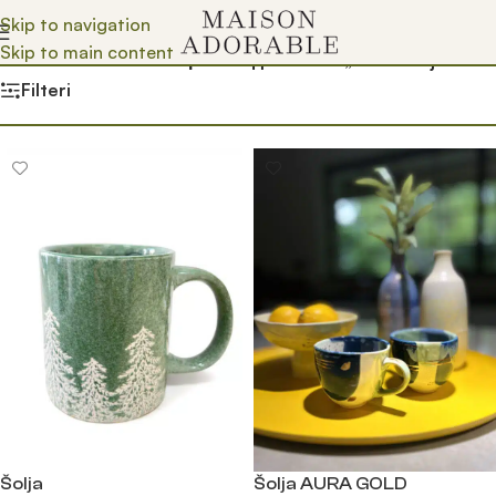
Skip to navigation
Skip to main content
Почетна
/
Prodavnica
/
Производ oзначен „velika solja“
Filteri
Šolja
Šolja AURA GOLD