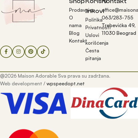
Shop
Korisni
Kontakt
Prodavnica
office@maisona
linkovi
O
063/283-755
Politika
nama
Trebevićka 49,
Privatnosti
Blog
11030 Beograd
Uslovi
Kontakt
korišćenja
Česta
pitanja
@2026 Maison Adorable Sva prava su zadržana.
Web development /
wpspeedopt.net