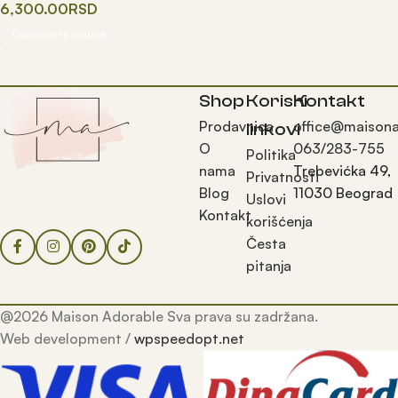
6,300.00
RSD
Одаберите опције
Shop
Korisni
Kontakt
Prodavnica
office@maisona
linkovi
O
063/283-755
Politika
nama
Trebevićka 49,
Privatnosti
Blog
11030 Beograd
Uslovi
Kontakt
korišćenja
Česta
pitanja
@2026 Maison Adorable Sva prava su zadržana.
Web development /
wpspeedopt.net