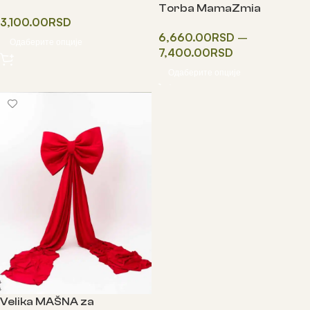
Torba MamaZmia
3,100.00
RSD
6,660.00
RSD
–
Одаберите опције
7,400.00
RSD
Одаберите опције
Velika MAŠNA za