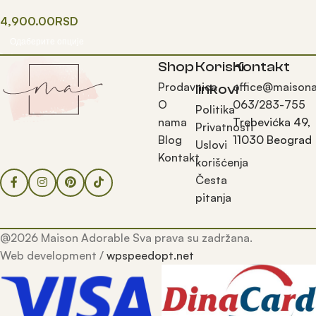
novogodišnju jelku
4,900.00
RSD
Одаберите опције
Shop
Korisni
Kontakt
Prodavnica
office@maisona
linkovi
O
063/283-755
Politika
nama
Trebevićka 49,
Privatnosti
Blog
11030 Beograd
Uslovi
Kontakt
korišćenja
Česta
pitanja
@2026 Maison Adorable Sva prava su zadržana.
Web development /
wpspeedopt.net