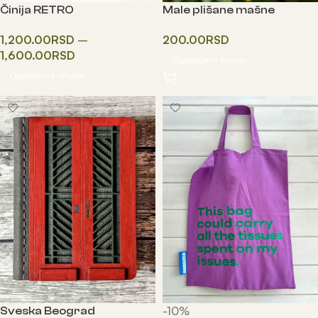
Činija RETRO
Male plišane mašne
1,200.00
RSD
–
200.00
RSD
1,600.00
RSD
Одаберите опције
Одаберите опције
-10%
Sveska Beograd