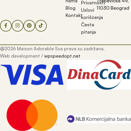
nama
Trebevićka 49,
Privatnosti
Blog
11030 Beograd
Uslovi
Kontakt
korišćenja
Česta
pitanja
@2026 Maison Adorable Sva prava su zadržana.
Web development /
wpspeedopt.net