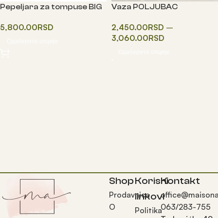
Pepeljara za tompuse BIG
Vaza POLJUBAC
5,800.00
RSD
2,450.00
RSD
–
3,060.00
RSD
Одаберите опције
Одаберите опције
Shop
Korisni
Kontakt
Prodavnica
office@maisona
linkovi
O
063/283-755
Politika