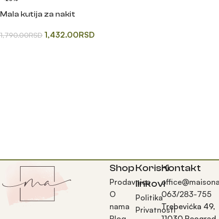
Mala kutija za nakit
1,432.00
RSD
1,790.00
RSD
Одаберите опције
Shop
Korisni
Kontakt
Prodavnica
office@maisona
linkovi
O
063/283-755
Politika
nama
Trebevićka 49,
Privatnosti
Blog
11030 Beograd