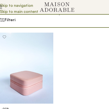
Skip to navigation
Skip to main content
Почетна
/
Prodavnica
/
Product Boja
/
tamno zelena
Filteri
-20%