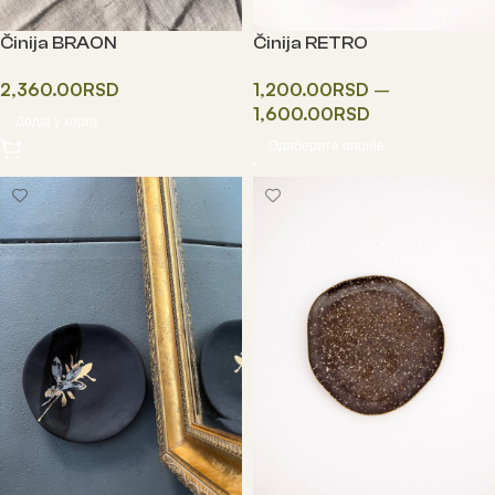
Činija BRAON
Činija RETRO
2,360.00
RSD
1,200.00
RSD
–
1,600.00
RSD
Додај у корпу
Одаберите опције