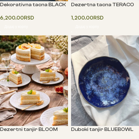
Dekorativna tacna BLACK
Dezertna tacna TERACO
6,200.00
RSD
1,200.00
RSD
Додај у корпу
Додај у корпу
Dezertni tanjir BLOOM
Duboki tanjir BLUEBOWL