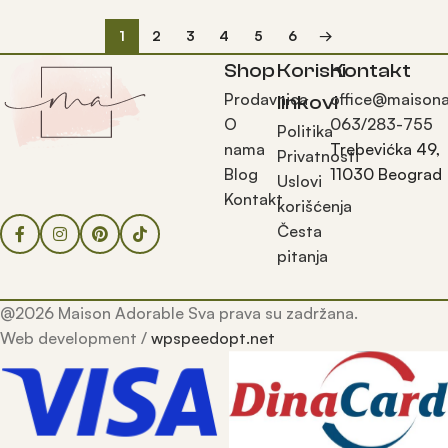
1
2
3
4
5
6
→
Shop
Korisni
Kontakt
Prodavnica
office@maisona
linkovi
O
063/283-755
Politika
nama
Trebevićka 49,
Privatnosti
Blog
11030 Beograd
Uslovi
Kontakt
korišćenja
Česta
pitanja
@2026 Maison Adorable Sva prava su zadržana.
Web development /
wpspeedopt.net