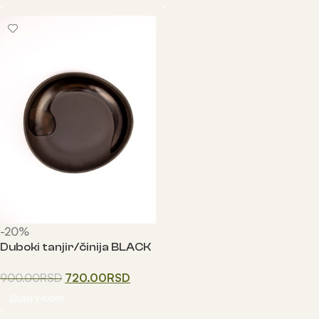
-20%
Duboki tanjir/činija BLACK
STORM
900.00
RSD
720.00
RSD
Додај у корпу