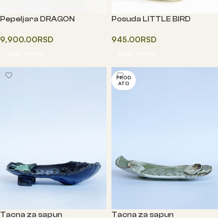
Pepeljara DRAGON
Posuda LITTLE BIRD
9,900.00
RSD
945.00
RSD
Додај у корпу
Додај у корпу
PROD
ATO
Tacna za sapun
Tacna za sapun