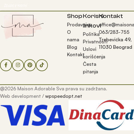
Додај у корпу
Shop
Korisni
Kontakt
Prodavnica
office@maisona
linkovi
O
063/283-755
Politika
nama
Trebevićka 49,
Privatnosti
Blog
11030 Beograd
Uslovi
Kontakt
korišćenja
Česta
pitanja
@2026 Maison Adorable Sva prava su zadržana.
Web development /
wpspeedopt.net