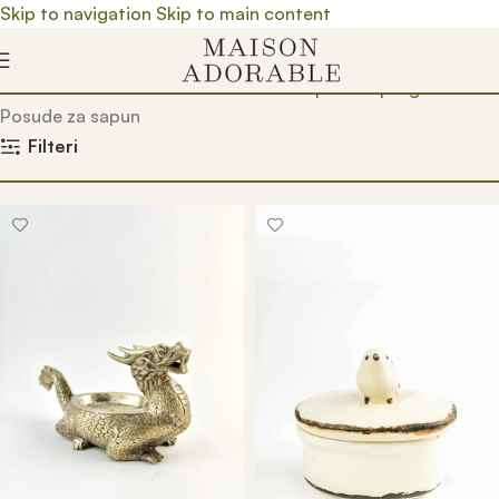
Skip to navigation
Skip to main content
Почетна
/
Prodavnica
/
Kućni dekor
/
Kupatilski program
/
Posude za sapun
Filteri