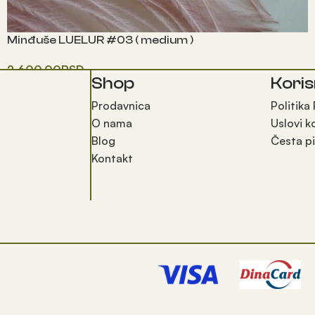
Minđuše LUELUR #03 ( medium )
2,600.00
RSD
Shop
Koris
Одаберите опције
Prodavnica
Politika
O nama
Uslovi k
Blog
Česta pi
Kontakt