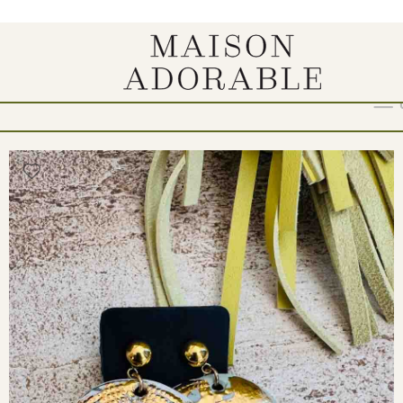
Show
9
12
18
24