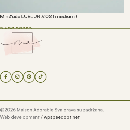
Minđuše LUELUR #02 ( medium )
2,600.00
RSD
Одаберите опције
@2026 Maison Adorable Sva prava su zadržana.
Web development /
wpspeedopt.net