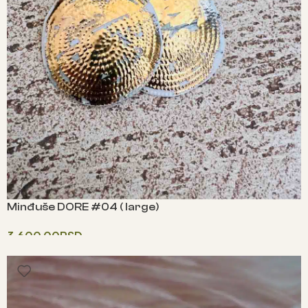
Minđuše DORE #04 ( large)
3,600.00
RSD
Одаберите опције