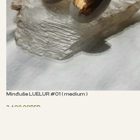
Minđuše LUELUR #01 ( medium )
2,600.00
RSD
Додај у корпу