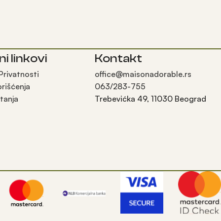
ni linkovi
Kontakt
 Privatnosti
office@maisonadorable.rs
orišćenja
063/283-755
tanja
Trebevićka 49, 11030 Beograd