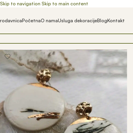
Skip to navigation
Skip to main content
rodavnica
Početna
O nama
Usluga dekoracije
Blog
Kontakt
Почетна
/
Prodavnica
/
Maison Adorable brend
/
Nakit