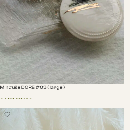
Minđuše DORE #03 ( large )
3,600.00
RSD
Одаберите опције