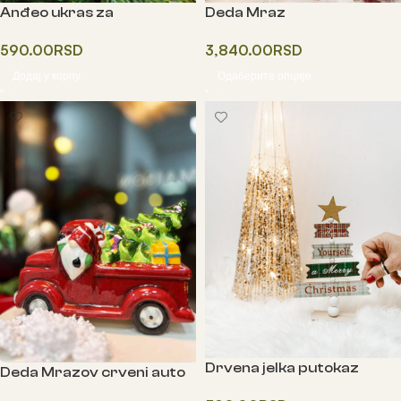
Anđeo ukras za
Deda Mraz
novogodišnju jelku
3,840.00
RSD
590.00
RSD
Одаберите опције
Додај у корпу
Drvena jelka putokaz
Deda Mrazov crveni auto
sa rasvetom