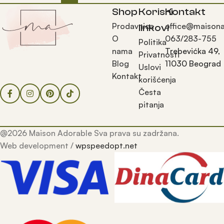
Shop
Korisni
Kontakt
Prodavnica
office@maisona
linkovi
O
063/283-755
Politika
nama
Trebevićka 49,
Privatnosti
Blog
11030 Beograd
Uslovi
Kontakt
korišćenja
Česta
pitanja
@2026 Maison Adorable Sva prava su zadržana.
Web development /
wpspeedopt.net