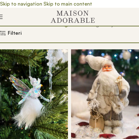
Skip to navigation
Skip to main content
Почетна
/
Prodavnica
/
Nova godina
/
Novogodišnji dekor
Filteri