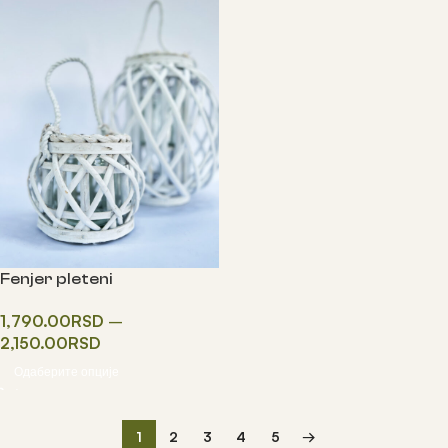
Fenjer pleteni
1,790.00
RSD
–
2,150.00
RSD
Одаберите опције
1
2
3
4
5
→