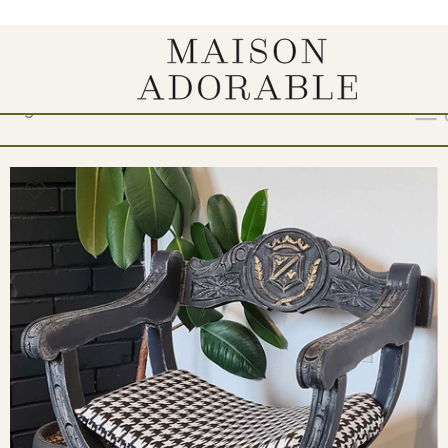
Design
Show
9
12
18
24