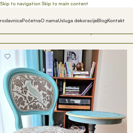
Skip to navigation
Skip to main content
rodavnica
Početna
O nama
Usluga dekoracije
Blog
Kontakt
Почетна
/
Prodavnica
/
Proizvedeno u Srbiji
/
Brendovi
/
Romi 