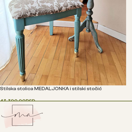
Stilska stolica MEDALJONKA i stilski stočić
43,300.00
RSD
Додај у корпу