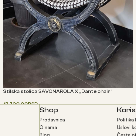
Stilska stolica SAVONAROLA X „Dante chair“
61,700.00
RSD
Shop
Koris
Додај у корпу
Prodavnica
Politika
O nama
Uslovi k
Blog
Česta pi