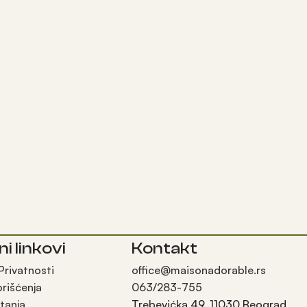
ni linkovi
Kontakt
 Privatnosti
office@maisonadorable.rs
orišćenja
063/283-755
tanja
Trebevićka 49, 11030 Beograd