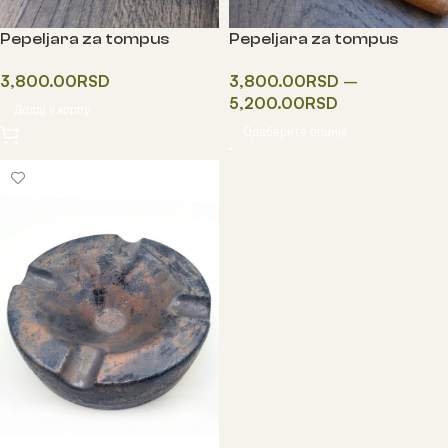
Pepeljara za tompus
Pepeljara za tompus
BLACK
GLAM
3,800.00
RSD
3,800.00
RSD
–
5,200.00
RSD
Додај у корпу
Одаберите опције