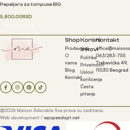
Pepeljara za tompuse BIG
5,800.00
RSD
Одаберите опције
Shop
Korisni
Kontakt
Prodavnica
office@maisona
linkovi
O
063/283-755
Politika
nama
Trebevićka 49,
Privatnosti
Blog
11030 Beograd
Uslovi
Kontakt
korišćenja
Česta
pitanja
@2026 Maison Adorable Sva prava su zadržana.
Web development /
wpspeedopt.net