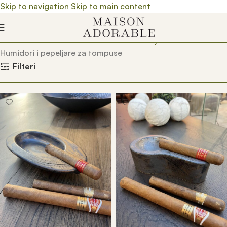
Skip to navigation
Skip to main content
Почетна
/
Prodavnica
/
Proizvedeno u Srbiji
/
Proizvodi
/
Humidori i pepeljare za tompuse
Filteri