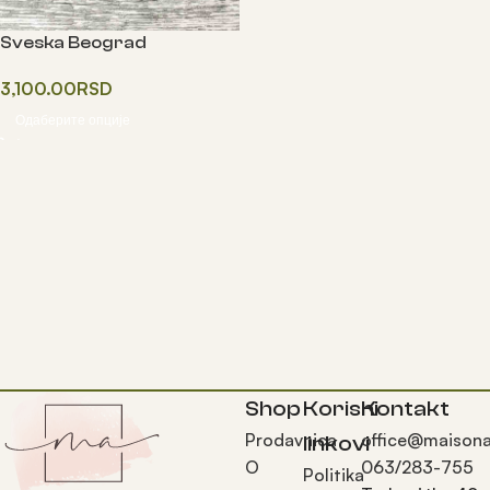
Sveska Beograd
3,100.00
RSD
Одаберите опције
Shop
Korisni
Kontakt
Prodavnica
office@maisona
linkovi
O
063/283-755
Politika