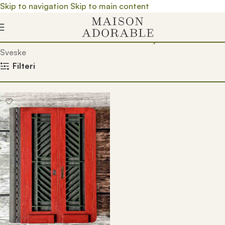
Skip to navigation
Skip to main content
Почетна
/
Prodavnica
/
Proizvedeno u Srbiji
/
Proizvodi
/
Sveske
Filteri