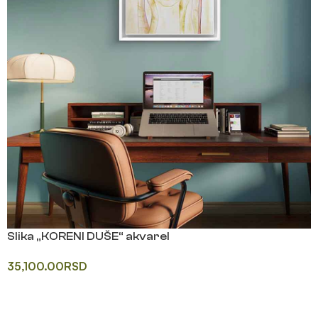
Slika „KORENI DUŠE“ akvarel
35,100.00
RSD