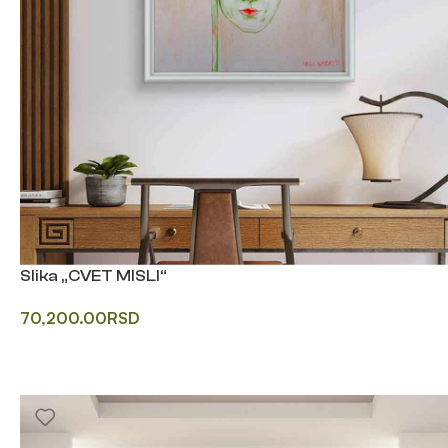
Slika „CVET MISLI“
70,200.00
RSD