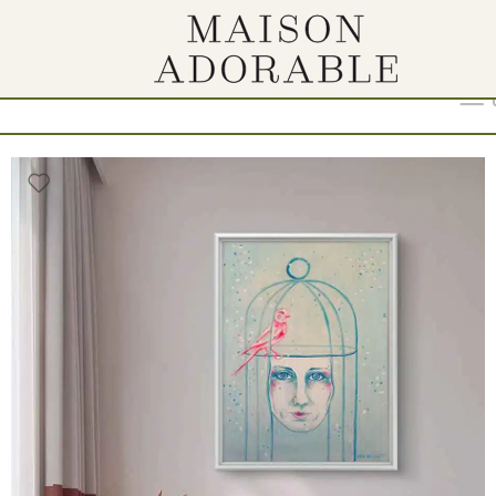
Show
9
12
18
24