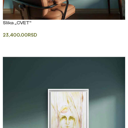
Slika „CVET“
23,400.00
RSD