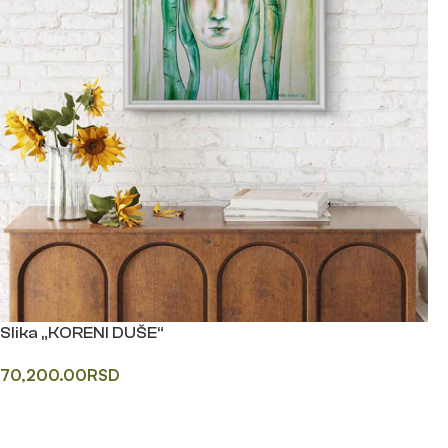
Slika „KORENI DUŠE“
70,200.00
RSD