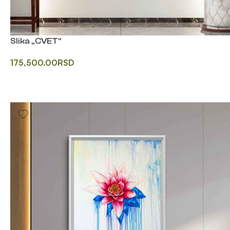
Slika „CVET“
175,500.00
RSD