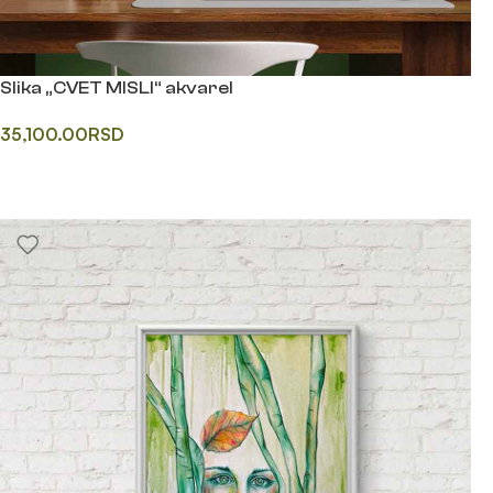
Slika „CVET MISLI“ akvarel
35,100.00
RSD