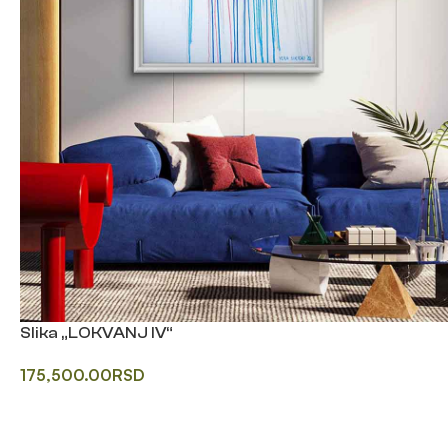
Slika „LOKVANJ IV“
175,500.00
RSD