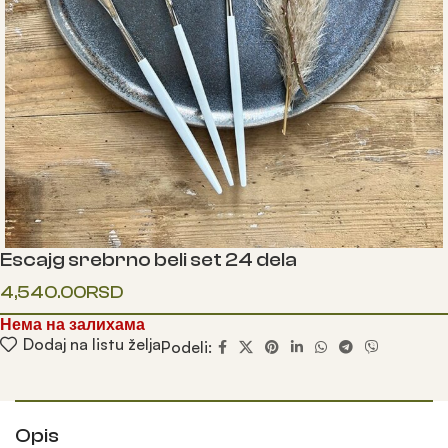
Escajg srebrno beli set 24 dela
4,540.00
RSD
Нема на залихама
Dodaj na listu želja
Podeli:
Opis