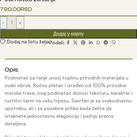
790.00
RSD
-
+
Додај у корпу
Dodaj na listu želja
Podeli:
Opis
Podmetač za tanjir unosi toplinu prirodnih materijala u
svaki obrok. Ručno pleten i izrađen od 100% prirodne
morske trave, ovaj podmetač donosi teksturu, karakter i
rustični šarm na vašu trpezu. Savršen je za svakodnevnu
upotrebu, ali i za posebne prilike kada želite da
istaknete jednostavnu eleganciju i pažnju prema
detaljima.