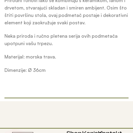
Prirodni tonovi lako se kombinuju s keramikom, lanom i
drvetom, stvarajući skladan i smiren ambijent. Osim što
štiti površinu stola, ovaj podmetač postaje i dekorativni
element koji zaokružuje svaki postav.
Neka priroda i ručno pletena serija ovih podmetača
upotpuni vašu trpezu.
Materijal: morska trava.
Dimenzije: Ø 36cm