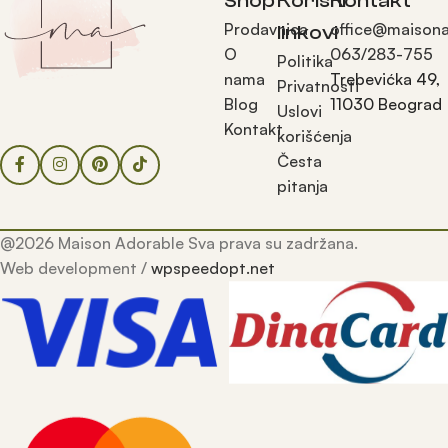
Shop
Korisni
Kontakt
Prodavnica
office@maisona
linkovi
O
063/283-755
Politika
nama
Trebevićka 49,
Privatnosti
Blog
11030 Beograd
Uslovi
Kontakt
korišćenja
Česta
pitanja
@2026 Maison Adorable Sva prava su zadržana.
Web development /
wpspeedopt.net