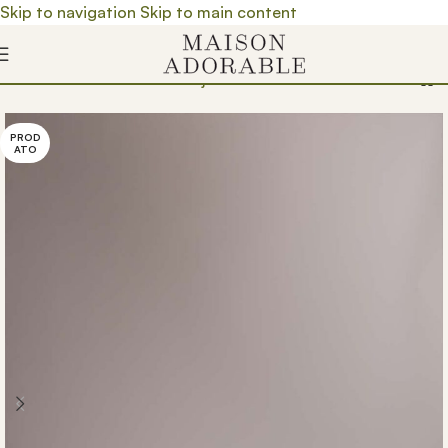
Skip to navigation
Skip to main content
davnica
/
Proizvedeno u Srbiji
/
Brendovi
/
Kiara de.zen
PROD
ATO