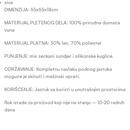
siva
DIMENZIJA: 55x55x18cm
MATERIJAL PLETENOG DELA: 100% prirodna domaća
vuna
MATERIJAL PLATNA: 30% lan, 70% poliester
PUNJENJE: mix seckani sundjer i silikonske kuglice.
ODRŽAVANJE: Kompletnu navlaku podnog jastuka
moguće je skinuti i mašinski oprati.
KORIŠĆENJE: Jastuk se koristi u unutrašnjim prostorima
Rok izrade za proizvod koji nije na stanju – 10-20 radnih
dana