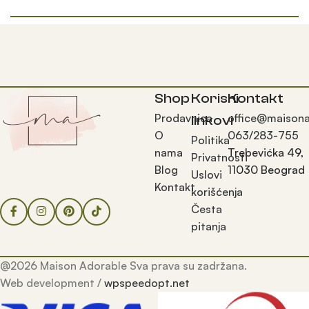
Shop
Korisni
Kontakt
Prodavnica
office@maisona
linkovi
O
063/283-755
Politika
nama
Trebevićka 49,
Privatnosti
Blog
11030 Beograd
Uslovi
Kontakt
korišćenja
Česta
pitanja
@2026 Maison Adorable Sva prava su zadržana.
Web development /
wpspeedopt.net