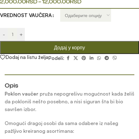
2,000.00
RSD
–
12,000.00
RSD
VREDNOST VAUČERA
-
+
Додај у корпу
Dodaj na listu želja
Podeli:
Opis
Poklon vaučer
pruža nepogrešivu mogućnost kada želiš
da pokloniš nešto posebno, a nisi siguran šta bi bio
savršen izbor.
Omogući dragoj osobi da sama odabere iz našeg
pažljivo kreiranog asortimana: