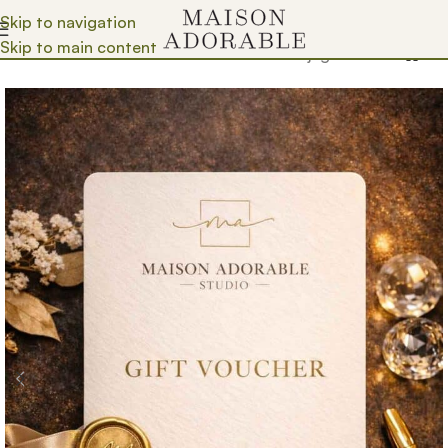
Skip to navigation
Skip to main content
Почетна
/
Prodavnica
/
Pokloni
/
Pokloni za njega