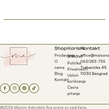
Shop
Korisni
Kontakt
Prodavnica
office@maisona
linkovi
O
063/283-755
Politika
nama
Trebevićka 49,
Privatnosti
Blog
11030 Beograd
Uslovi
Kontakt
korišćenja
Česta
pitanja
@2026 Maison Adorable Sva prava su zadržana.