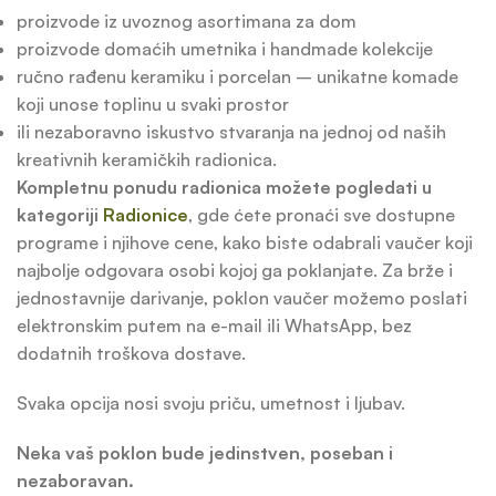
proizvode iz uvoznog asortimana za dom
proizvode domaćih umetnika i handmade kolekcije
ručno rađenu keramiku i porcelan – unikatne komade
koji unose toplinu u svaki prostor
ili nezaboravno iskustvo stvaranja na jednoj od naših
kreativnih keramičkih radionica.
Kompletnu ponudu radionica možete pogledati u
kategoriji
Radionice
, gde ćete pronaći sve dostupne
programe i njihove cene, kako biste odabrali vaučer koji
najbolje odgovara osobi kojoj ga poklanjate. Za brže i
jednostavnije darivanje, poklon vaučer možemo poslati
elektronskim putem na e-mail ili WhatsApp, bez
dodatnih troškova dostave.
Svaka opcija nosi svoju priču, umetnost i ljubav.
Neka vaš poklon bude jedinstven, poseban i
nezaboravan.