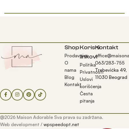
Shop
Korisni
Kontakt
Prodavnica
office@maisona
linkovi
O
063/283-755
Politika
nama
Trebevićka 49,
Privatnosti
Blog
11030 Beograd
Uslovi
Kontakt
korišćenja
Česta
pitanja
@2026 Maison Adorable Sva prava su zadržana.
Web development /
wpspeedopt.net