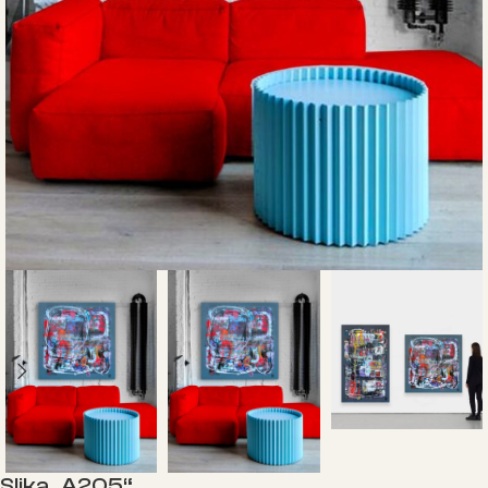
Slika „A205“