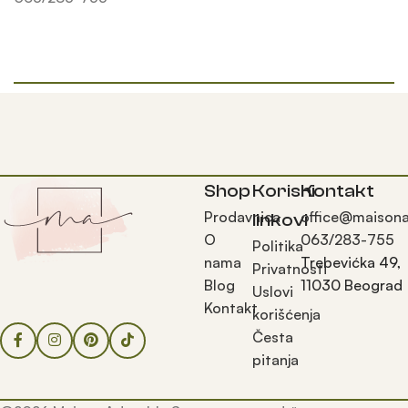
Shop
Korisni
Kontakt
Prodavnica
office@maisona
linkovi
O
063/283-755
Politika
nama
Trebevićka 49,
Privatnosti
Blog
11030 Beograd
Uslovi
Kontakt
korišćenja
Česta
pitanja