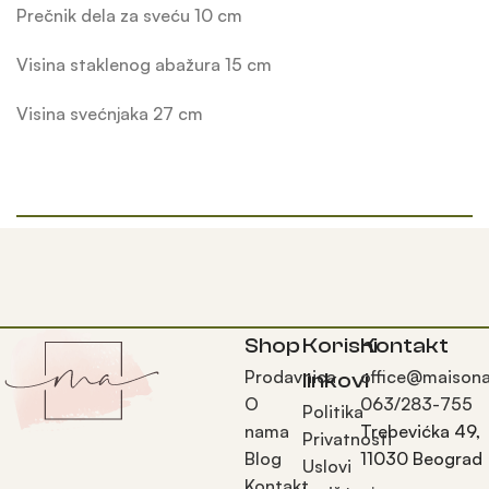
Prečnik dela za sveću 10 cm
Visina staklenog abažura 15 cm
Visina svećnjaka 27 cm
Shop
Korisni
Kontakt
Prodavnica
office@maisona
linkovi
O
063/283-755
Politika
nama
Trebevićka 49,
Privatnosti
Blog
11030 Beograd
Uslovi
Kontakt