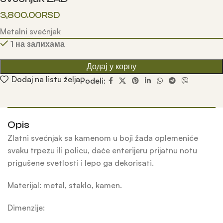
3,800.00
RSD
Metalni svećnjak
1 на залихама
Додај у корпу
Dodaj na listu želja
Podeli:
Opis
Zlatni svećnjak sa kamenom u boji žada oplemeniće
svaku trpezu ili policu, daće enterijeru prijatnu notu
prigušene svetlosti i lepo ga dekorisati.
Materijal: metal, staklo, kamen.
Dimenzije: