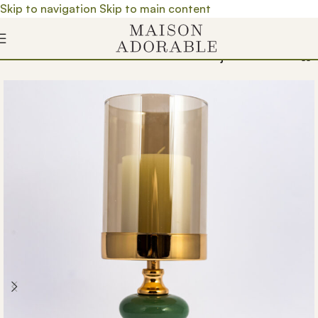
Skip to navigation
Skip to main content
ca
/
Kućni dekor
/
Dekorativni artikli
/
Svećnjaci i sveće