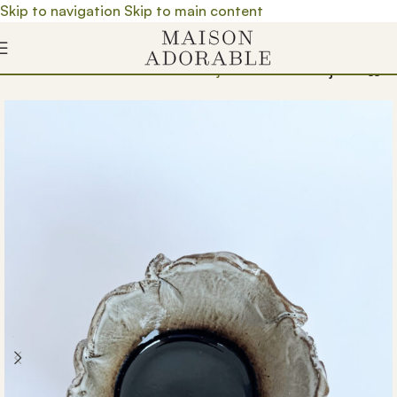
Skip to navigation
Skip to main content
а
/
Prodavnica
/
Proizvedeno u Srbiji
/
Proizvodi
/
Činije