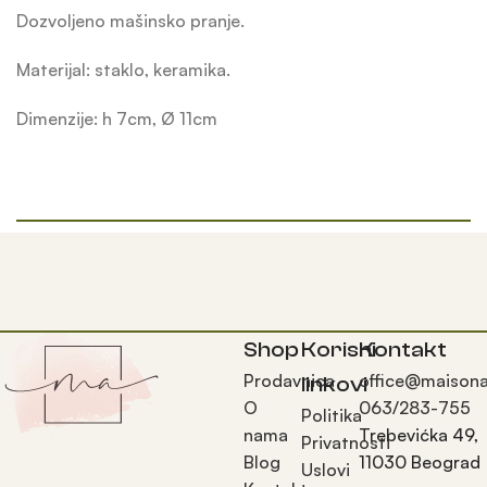
Dozvoljeno mašinsko pranje.
Materijal: staklo, keramika.
Dimenzije: h 7cm, Ø 11cm
Shop
Korisni
Kontakt
Prodavnica
office@maisona
linkovi
O
063/283-755
Politika
nama
Trebevićka 49,
Privatnosti
Blog
11030 Beograd
Uslovi