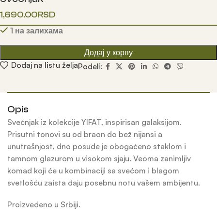
1,690.00
RSD
1 на залихама
Додај у корпу
Dodaj na listu želja
Podeli:
Opis
Svećnjak iz kolekcije YIFAT, inspirisan galaksijom.
Prisutni tonovi su od braon do bež nijansi a
unutrašnjost, dno posude je obogaćeno staklom i
tamnom glazurom u visokom sjaju. Veoma zanimljiv
komad koji će u kombinaciji sa svećom i blagom
svetlošću zaista daju posebnu notu vašem ambijentu.
Proizvedeno u Srbiji.