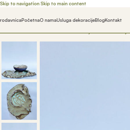
Skip to navigation
Skip to main content
rodavnica
Početna
O nama
Usluga dekoracije
Blog
Kontakt
Почетна
/
Prodavnica
/
Proizvedeno u Srbiji
/
Proizvodi
/
Činije
/