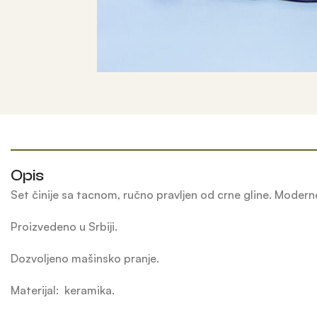
Opis
Set činije sa tacnom, ručno pravljen od crne gline. Moderne 
Proizvedeno u Srbiji.
Dozvoljeno mašinsko pranje.
Materijal: keramika.