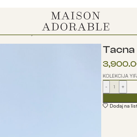
Tacna sa činijom
Tacna 
3,900.
KOLEKCIJA YI
-
+
Dodaj na lis