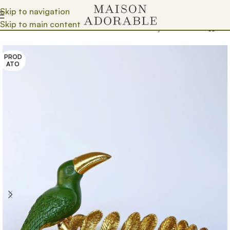
Skip to navigation
Skip to main content
Почетна
/
Prodavnica
/
Pokloni
/
Pokloni za nju
PROD
ATO