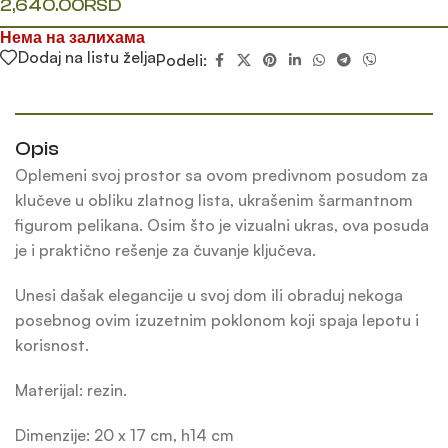
2,640.00
RSD
Нема на залихама
Dodaj na listu želja
Podeli:
Opis
Oplemeni svoj prostor sa ovom predivnom posudom za
klučeve u obliku zlatnog lista, ukrašenim šarmantnom
figurom pelikana. Osim što je vizualni ukras, ova posuda
je i praktično rešenje za čuvanje ključeva.
Unesi dašak elegancije u svoj dom ili obraduj nekoga
posebnog ovim izuzetnim poklonom koji spaja lepotu i
korisnost.
Materijal: rezin.
Dimenzije: 20 x 17 cm, h14 cm