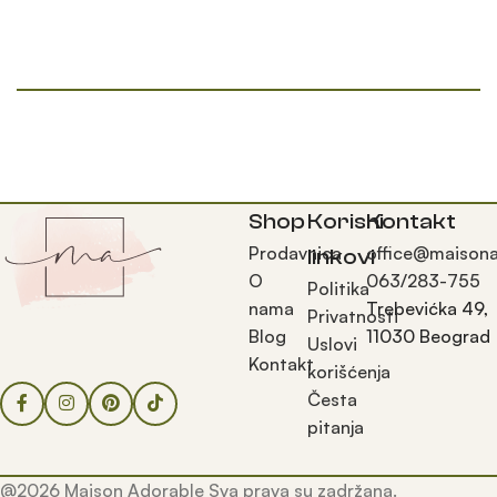
Shop
Korisni
Kontakt
Prodavnica
office@maisona
linkovi
O
063/283-755
Politika
nama
Trebevićka 49,
Privatnosti
Blog
11030 Beograd
Uslovi
Kontakt
korišćenja
Česta
pitanja
@2026 Maison Adorable Sva prava su zadržana.