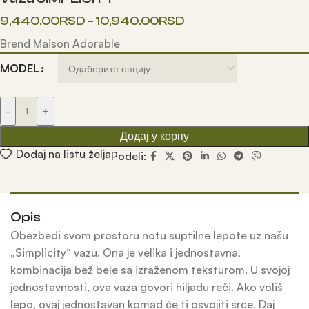
9,440.00
RSD
–
10,940.00
RSD
Brend Maison Adorable
MODEL
-
+
Додај у корпу
Dodaj na listu želja
Podeli:
Opis
Obezbedi svom prostoru notu suptilne lepote uz našu
„Simplicity“ vazu. Ona je velika i jednostavna,
kombinacija bež bele sa izraženom teksturom. U svojoj
jednostavnosti, ova vaza govori hiljadu reči. Ako voliš
lepo, ovaj jednostavan komad će ti osvojiti srce. Daj