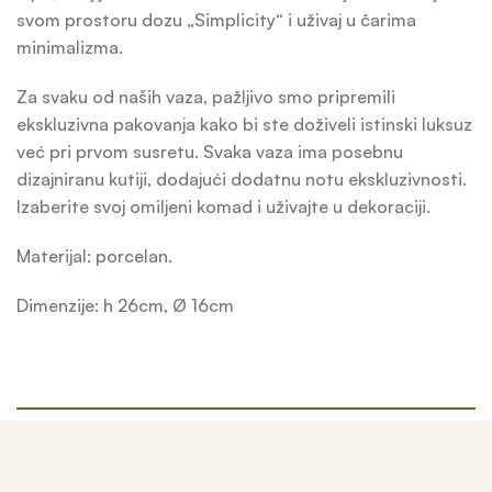
svom prostoru dozu „Simplicity“ i uživaj u čarima
minimalizma.
Za svaku od naših vaza, pažljivo smo pripremili
ekskluzivna pakovanja kako bi ste doživeli istinski luksuz
već pri prvom susretu. Svaka vaza ima posebnu
dizajniranu kutiji, dodajući dodatnu notu ekskluzivnosti.
Izaberite svoj omiljeni komad i uživajte u dekoraciji.
Materijal: porcelan.
Dimenzije: h 26cm, Ø 16cm