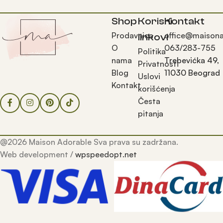
Shop
Korisni
Kontakt
Prodavnica
office@maisona
linkovi
O
063/283-755
Politika
nama
Trebevićka 49,
Privatnosti
Blog
11030 Beograd
Uslovi
Kontakt
korišćenja
Česta
pitanja
@2026 Maison Adorable Sva prava su zadržana.
Web development /
wpspeedopt.net