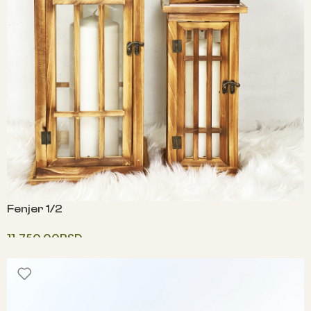
Fenjer 1/2
11,750.00
RSD
Додај у корпу