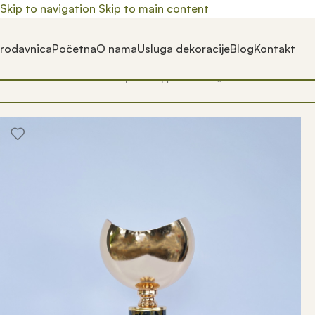
Skip to navigation
Skip to main content
rodavnica
Početna
O nama
Usluga dekoracije
Blog
Kontakt
Почетна
/
Prodavnica
/
Производ oзначен „artikli za tematsk