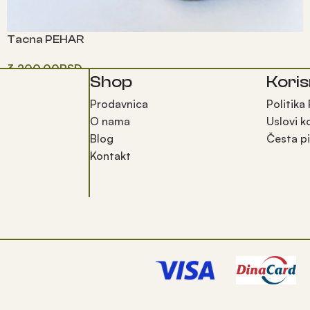
Tacna PEHAR
3,200.00
RSD
Shop
Koris
Додај у корпу
Prodavnica
Politika
O nama
Uslovi k
Blog
Česta pi
Kontakt