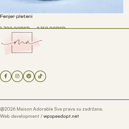
Fenjer pleteni
1,790.00
RSD
–
2,150.00
RSD
Одаберите опције
@2026 Maison Adorable Sva prava su zadržana.
Web development /
wpspeedopt.net