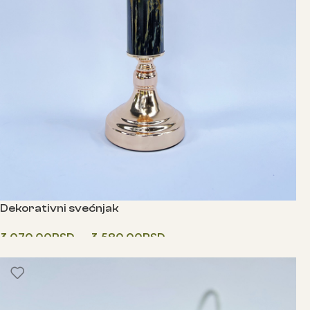
Dekorativni svećnjak
3,070.00
RSD
–
3,580.00
RSD
Одаберите опције