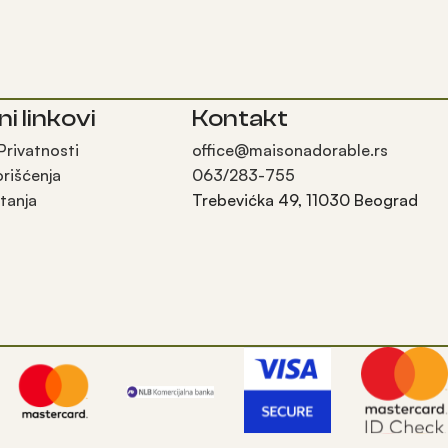
ni linkovi
Kontakt
 Privatnosti
office@maisonadorable.rs
orišćenja
063/283-755
tanja
Trebevićka 49, 11030 Beograd