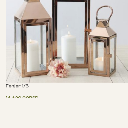
Fenjer 1/3
14,620.00
RSD
Одаберите опције