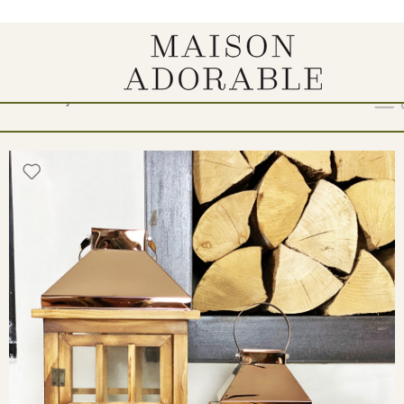
e dekoracije“
Show
9
12
18
24