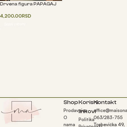
Drvena figura PAPAGAJ
4,200.00
RSD
Додај у корпу
Shop
Korisni
Kontakt
Prodavnica
office@maisona
linkovi
O
063/283-755
Politika
nama
Trebevićka 49,
Privatnosti