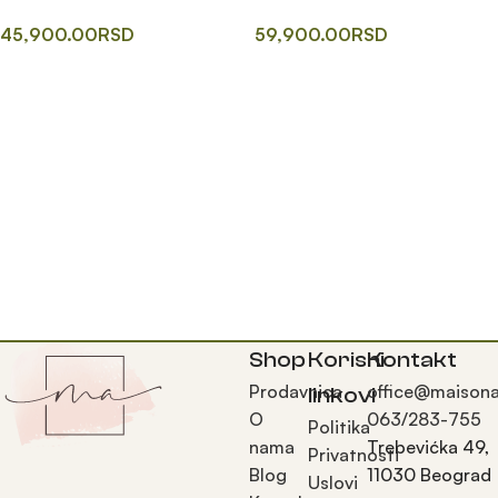
45,900.00
RSD
59,900.00
RSD
Одаберите опције
Одаберите опције
Shop
Korisni
Kontakt
Prodavnica
office@maisona
linkovi
O
063/283-755
Politika
nama
Trebevićka 49,
Privatnosti
Blog
11030 Beograd
Uslovi