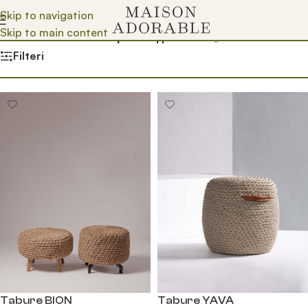
Skip to navigation
Skip to main content
Почетна
/
Prodavnica
/
Производ oзначен „bazen“
Filteri
Tabure BION
Tabure YAVA