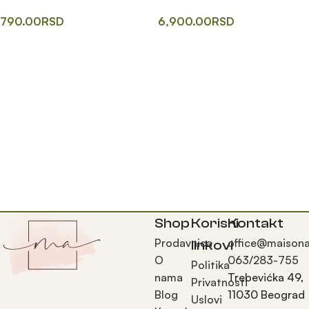
BLOSSOM
6,900.00
RSD
790.00
RSD
Додај у корпу
Додај у корпу
Shop
Korisni
Kontakt
Prodavnica
office@maisona
linkovi
O
063/283-755
Politika
nama
Trebevićka 49,
Privatnosti
Blog
11030 Beograd
Uslovi