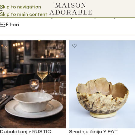
Skip to navigation
Skip to main content
Почетна
/
Prodavnica
/
Производ oзначен „bez činija“
Filteri
Duboki tanjir RUSTIC
Srednja činija YIFAT