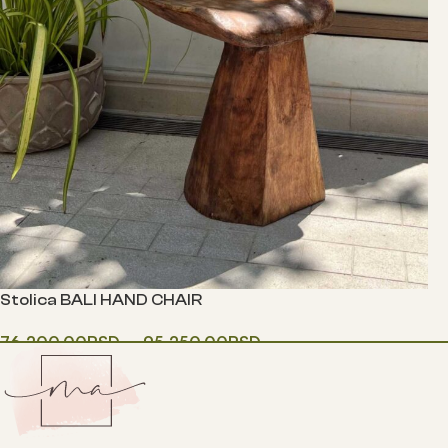
Stolica BALI HAND CHAIR
76,200.00
RSD
–
95,250.00
RSD
Одаберите опције