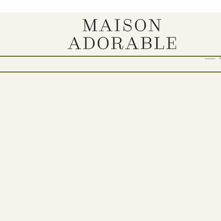
Show
9
12
18
24