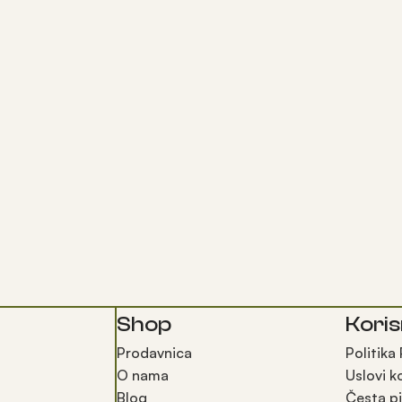
Shop
Koris
Prodavnica
Politika
O nama
Uslovi k
Blog
Česta pi