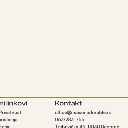
ni linkovi
Kontakt
 Privatnosti
office@maisonadorable.rs
orišćenja
063/283-755
tanja
Trebevićka 49, 11030 Beograd