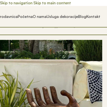
Skip to navigation
Skip to main content
rodavnica
Početna
O nama
Usluga dekoracije
Blog
Kontakt
Почетна
/
Prodavnica
/
Производ oзначен „boho stolica“