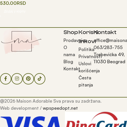
530.00
RSD
Додај у корпу
Shop
Korisni
Kontakt
Prodavnica
office@maisona
linkovi
O
063/283-755
Politika
nama
Trebevićka 49,
Privatnosti
Blog
11030 Beograd
Uslovi
Kontakt
korišćenja
Česta
pitanja
@2026 Maison Adorable Sva prava su zadržana.
Web development /
wpspeedopt.net