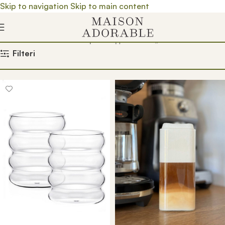
Skip to navigation
Skip to main content
Почетна
/
Prodavnica
/
Производ oзначен „čaša za kafu“
Filteri