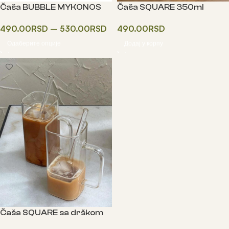
Čaša BUBBLE MYKONOS
Čaša SQUARE 350ml
300/500ml
490.00
RSD
490.00
RSD
–
530.00
RSD
Додај у корпу
Одаберите опције
Čaša SQUARE sa drškom
350ml