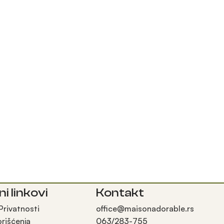
ni linkovi
Kontakt
 Privatnosti
office@maisonadorable.rs
orišćenja
063/283-755