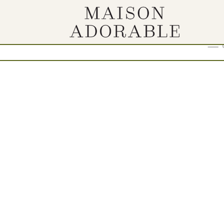
Show
9
12
18
24