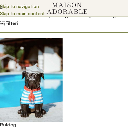
Skip to navigation
Skip to main content
Почетна
/
Prodavnica
/
Производ oзначен „crni buldog“
Filteri
Buldog