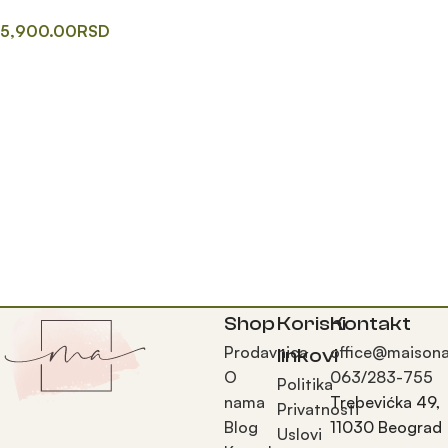
5,900.00
RSD
Додај у корпу
Shop
Korisni
Kontakt
Prodavnica
office@maisona
linkovi
O
063/283-755
Politika
nama
Trebevićka 49,
Privatnosti
Blog
11030 Beograd
Uslovi