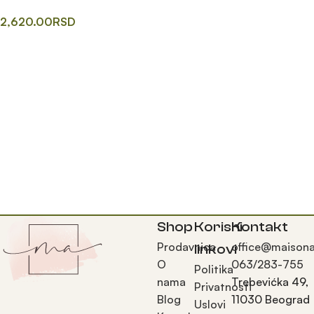
2,620.00
RSD
Одаберите опције
Shop
Korisni
Kontakt
Prodavnica
office@maisona
linkovi
O
063/283-755
Politika
nama
Trebevićka 49,
Privatnosti
Blog
11030 Beograd
Uslovi