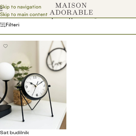
Skip to navigation
Skip to main content
Почетна
/
Prodavnica
/
Производ oзначен „crni sat“
Filteri
Sat budilnik