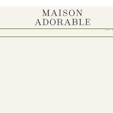
Show
9
12
18
24