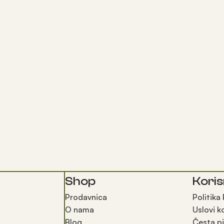
Shop
Koris
Prodavnica
Politika
O nama
Uslovi k
Blog
Česta pi