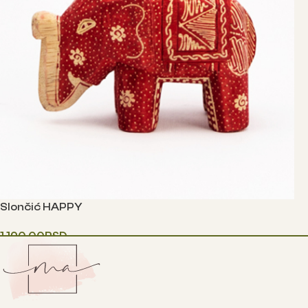
Slončić HAPPY
1,190.00
RSD
Одаберите опције