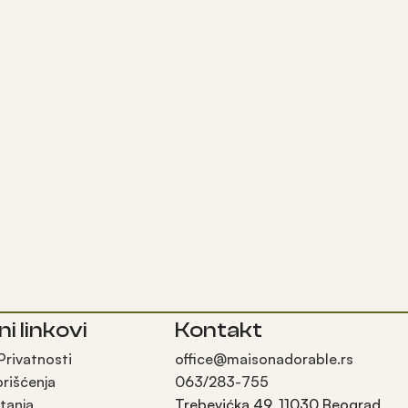
ni linkovi
Kontakt
 Privatnosti
office@maisonadorable.rs
orišćenja
063/283-755
tanja
Trebevićka 49, 11030 Beograd