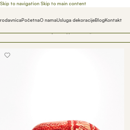
Skip to navigation
Skip to main content
rodavnica
Početna
O nama
Usluga dekoracije
Blog
Kontakt
Почетна
/
Prodavnica
/
Производ oзначен „crveni slon“