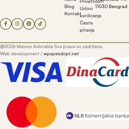
Privatnosti
Blog
11030 Beograd
Uslovi
Kontakt
korišćenja
Česta
pitanja
@2026 Maison Adorable Sva prava su zadržana.
Web development /
wpspeedopt.net