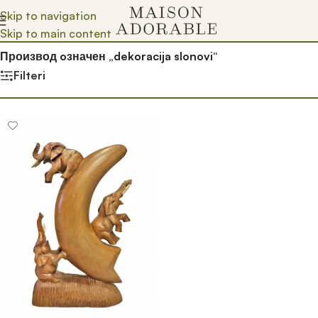
Skip to navigation
Skip to main content
Почетна
/
Prodavnica
/
Производ oзначен „dekoracija slonovi“
Filteri