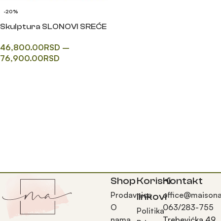
-20%
Skulptura SLONOVI SREĆE
46,800.00
RSD
–
76,900.00
RSD
Одаберите опције
Shop
Korisni
Kontakt
Prodavnica
office@maisona
linkovi
O
063/283-755
Politika
nama
Trebevićka 49,