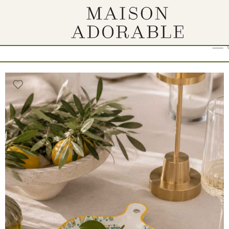
“
Show
9
12
18
24