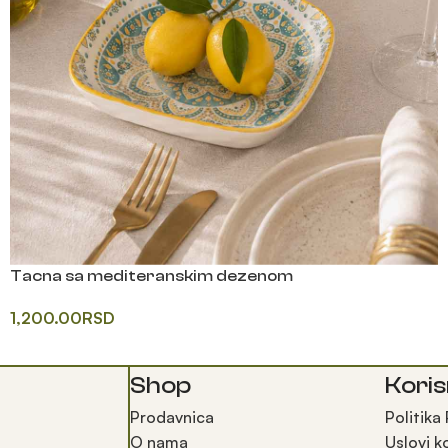
Tacna sa mediteranskim dezenom
1,200.00
RSD
Shop
Koris
Prodavnica
Politika
O nama
Uslovi k