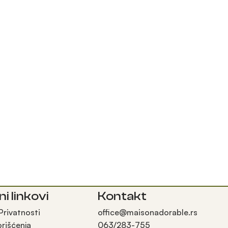
ni linkovi
Kontakt
 Privatnosti
office@maisonadorable.rs
orišćenja
063/283-755