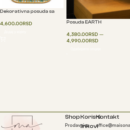
Dekorativna posuda sa
poklopcem
Posuda EARTH
4,600.00
RSD
Додај у корпу
4,380.00
RSD
–
4,990.00
RSD
Одаберите опције
Shop
Korisni
Kontakt
Prodavnica
office@maisona
linkovi