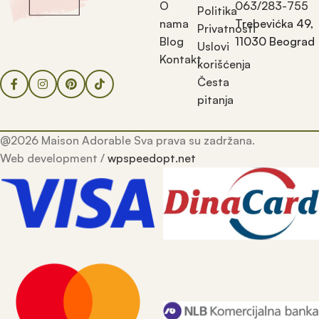
O
063/283-755
Politika
nama
Trebevićka 49,
Privatnosti
Blog
11030 Beograd
Uslovi
Kontakt
korišćenja
Česta
pitanja
@2026 Maison Adorable Sva prava su zadržana.
Web development /
wpspeedopt.net