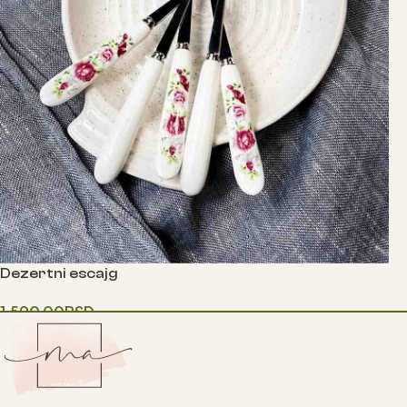
Dezertni escajg
1,590.00
RSD
Додај у корпу