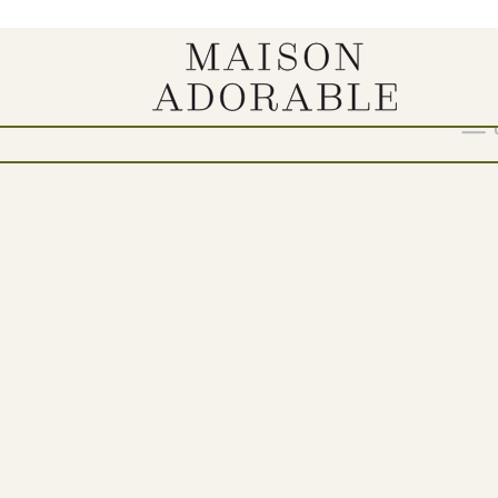
Show
9
12
18
24