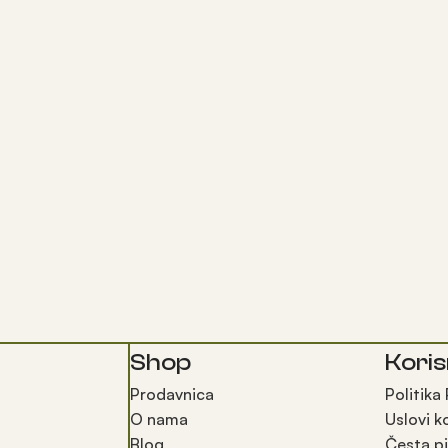
Shop
Koris
Prodavnica
Politika
O nama
Uslovi k
Blog
Česta pi