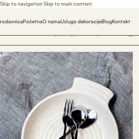
Skip to navigation
Skip to main content
rodavnica
Početna
O nama
Usluga dekoracije
Blog
Kontakt
Почетна
/
Prodavnica
/
Производ oзначен „dezertni escajg“