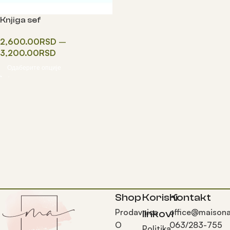
Knjiga sef
2,600.00
RSD
–
3,200.00
RSD
Одаберите опције
Shop
Korisni
Kontakt
Prodavnica
office@maisona
linkovi
O
063/283-755
Politika