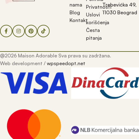
nama
Trebevićka 49,
Privatnosti
Blog
11030 Beograd
Uslovi
Kontakt
korišćenja
Česta
pitanja
@2026 Maison Adorable Sva prava su zadržana.
Web development /
wpspeedopt.net