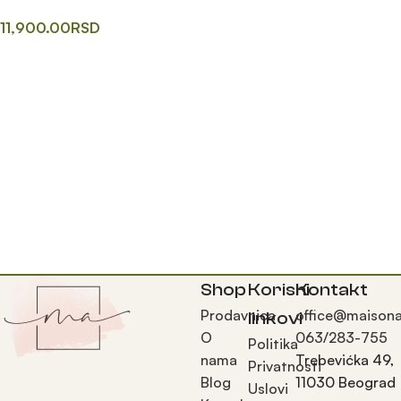
olovke
11,900.00
RSD
Додај у корпу
Shop
Korisni
Kontakt
Prodavnica
office@maisona
linkovi
O
063/283-755
Politika
nama
Trebevićka 49,
Privatnosti
Blog
11030 Beograd
Uslovi