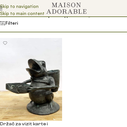
Skip to navigation
Skip to main content
Почетна
/
Prodavnica
/
Производ oзначен „drzac za olovke“
Filteri
Držač za vizit karte i