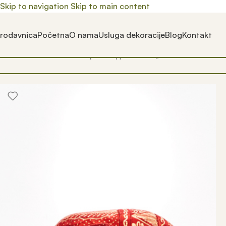
Skip to navigation
Skip to main content
rodavnica
Početna
O nama
Usluga dekoracije
Blog
Kontakt
Почетна
/
Prodavnica
/
Производ oзначен „fenf shui slon“