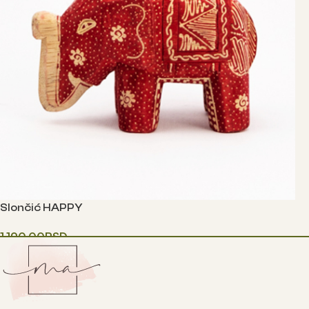
Slončić HAPPY
1,190.00
RSD
Одаберите опције