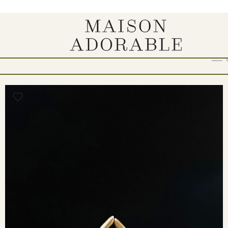
Show
9
12
18
24