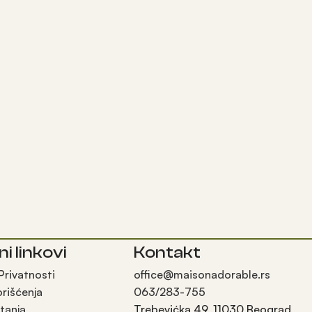
ni linkovi
Kontakt
 Privatnosti
office@maisonadorable.rs
orišćenja
063/283-755
tanja
Trebevićka 49, 11030 Beograd