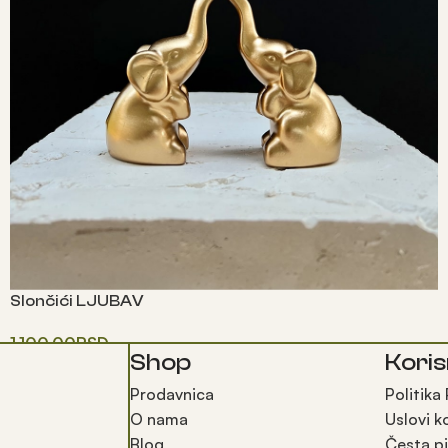
Slončići LJUBAV
1,100.00
RSD
Shop
Koris
Додај у корпу
Prodavnica
Politika
O nama
Uslovi k
Blog
Česta pi