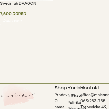
Svećnjak DRAGON
7,600.00
RSD
Додај у корпу
Shop
Korisni
Kontakt
Prodavnica
office@maisona
linkovi
O
063/283-755
Politika
nama
Trebevićka 49,
Privatnosti