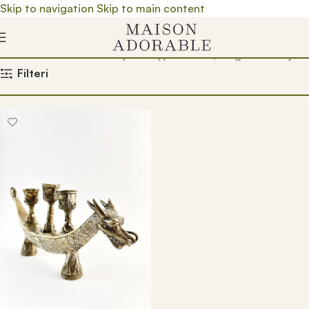
Skip to navigation
Skip to main content
Почетна
/
Prodavnica
/
Производ oзначен „feng shui zmaj“
Filteri