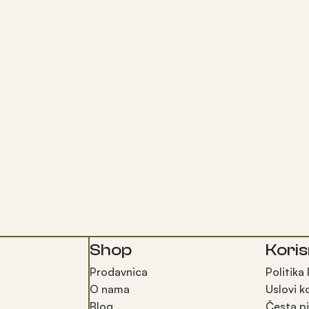
Shop
Koris
Prodavnica
Politika
O nama
Uslovi k
Blog
Česta pi