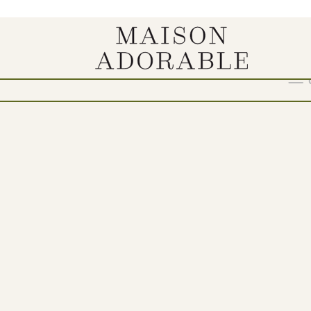
Show
9
12
18
24