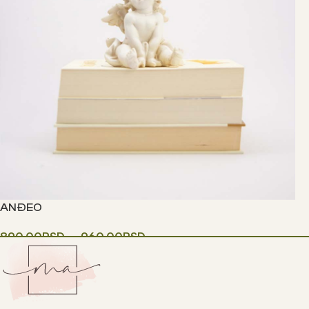
ANĐEO
890.00
RSD
–
960.00
RSD
Одаберите опције