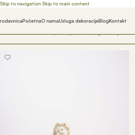
Skip to navigation
Skip to main content
rodavnica
Početna
O nama
Usluga dekoracije
Blog
Kontakt
Почетна
/
Prodavnica
/
Производ oзначен „figura andjela“