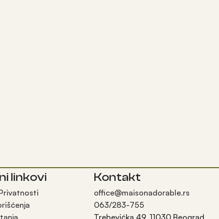
ni linkovi
Kontakt
 Privatnosti
office@maisonadorable.rs
orišćenja
063/283-755
tanja
Trebevićka 49, 11030 Beograd