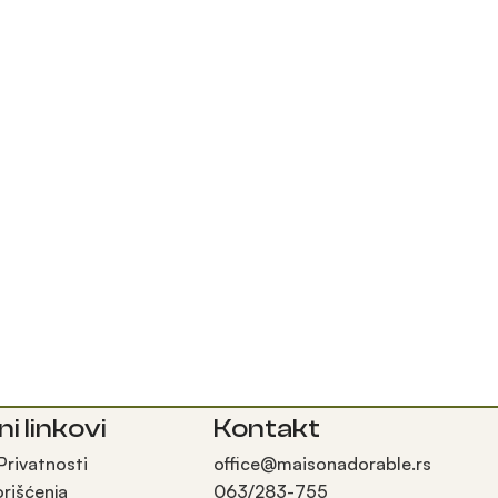
ni linkovi
Kontakt
 Privatnosti
office@maisonadorable.rs
orišćenja
063/283-755