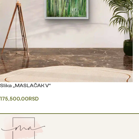
Slika „MASLAČAK V“
175,500.00
RSD