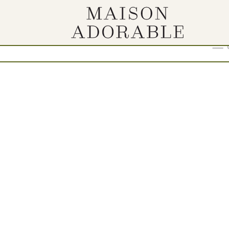
“
Show
9
12
18
24